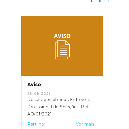
Aviso
Avis
28-08-2021
17-09
ta
Resultados obtidos Entrevista
Lista
.
Profissional de Seleção - Ref.
Final
AO/01/2021
AT/01
is...
Partilhar
Ver mais...
Partil