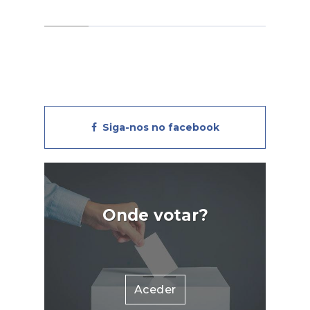
ões
-Registo Nacional do
veis
Associativismo Jovem, que
des
pretendam promover um plano
C03-
de formação enquadrado na
soas
educação não formal, a executar
dade
em 2025.A formação, promovida
0%,
no âmbito deste apoio é dirigida
Siga-nos no facebook
ado
a dirigentes que pertençam aos
ade
órgãos sociais e jovens
 Os
filiados/as de associações e
tar-
federações de jovens
 sua
RNAJ.Entre as áreas de
Onde votar?
ada,
formação mais votadas e
ões
propostas apresentadas no
ício
período de auscultação, foram
ndo
selecionadas as seguintes áreas
Para
prioritárias de
Aceder
 os
formação:Transição