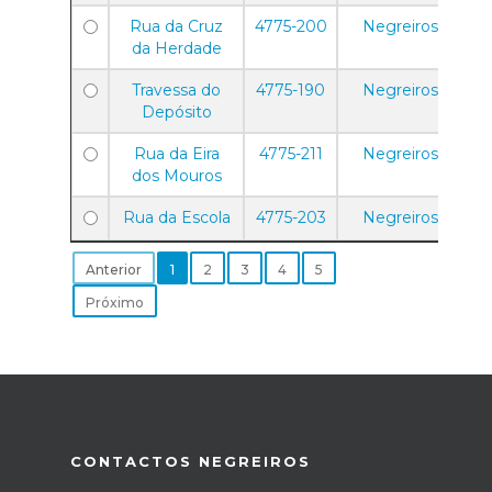
Rua da Cruz
4775-200
Negreiros
da Herdade
Travessa do
4775-190
Negreiros
Depósito
Rua da Eira
4775-211
Negreiros
dos Mouros
Rua da Escola
4775-203
Negreiros
Anterior
1
2
3
4
5
Próximo
CONTACTOS NEGREIROS