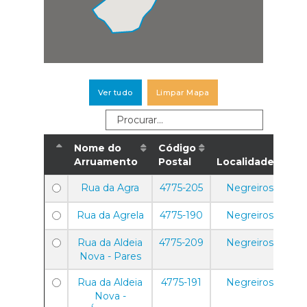
Ver tudo
Limpar Mapa
Nome do
Código
Arruamento
Postal
Localidade
Rua da Agra
4775-205
Negreiros
Rua da Agrela
4775-190
Negreiros
Rua da Aldeia
4775-209
Negreiros
Nova - Pares
Rua da Aldeia
4775-191
Negreiros
Nova -