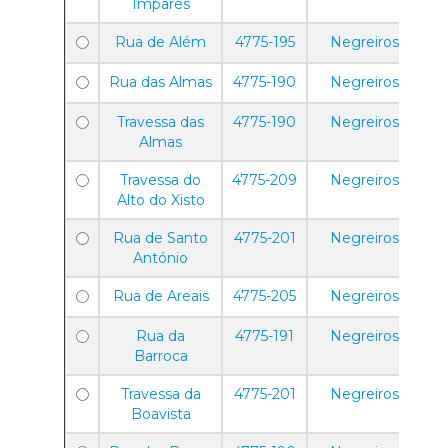
Ímpares
Rua de Além
4775-195
Negreiros
Rua das Almas
4775-190
Negreiros
Travessa das
4775-190
Negreiros
Almas
Travessa do
4775-209
Negreiros
Alto do Xisto
Rua de Santo
4775-201
Negreiros
António
Rua de Areais
4775-205
Negreiros
Rua da
4775-191
Negreiros
Barroca
Travessa da
4775-201
Negreiros
Boavista