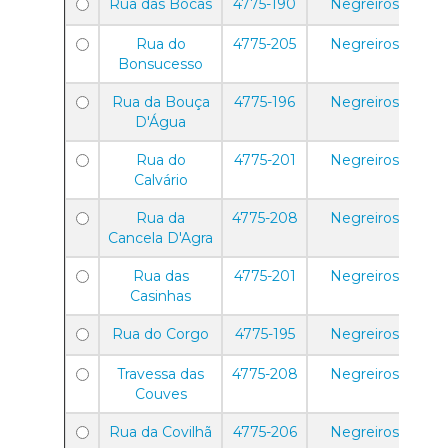
Rua das Bocas
4775-190
Negreiros
Rua do
4775-205
Negreiros
Bonsucesso
Rua da Bouça
4775-196
Negreiros
D'Água
Rua do
4775-201
Negreiros
Calvário
Rua da
4775-208
Negreiros
Cancela D'Agra
Rua das
4775-201
Negreiros
Casinhas
Rua do Corgo
4775-195
Negreiros
Travessa das
4775-208
Negreiros
Couves
Rua da Covilhã
4775-206
Negreiros